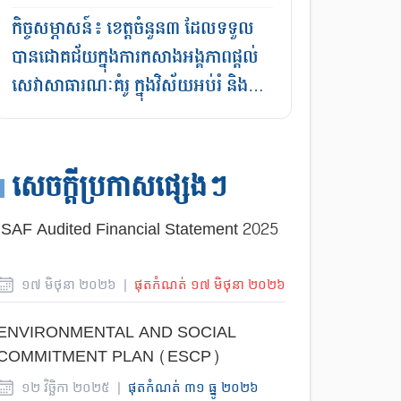
កិច្ចសម្ភាសន៍៖ ខេត្តចំនួន៣ ដែលទទួល
បានជោគជ័យក្នុងការកសាងអង្គភាពផ្ដល់
សេវាសាធារណៈគំរូ ក្នុងវិស័យអប់រំ និង
វិស័យសុខាភិបាល
សេចក្តីប្រកាសផ្សេងៗ
ISAF Audited Financial Statement 2025
១៧
មិថុនា
២០២៦
|
ផុតកំណត់
១៧
មិថុនា
២០២៦
ENVIRONMENTAL AND SOCIAL
COMMITMENT PLAN (ESCP)
១២
វិច្ឆិកា
២០២៥
|
ផុតកំណត់
៣១
ធ្នូ
២០២៦