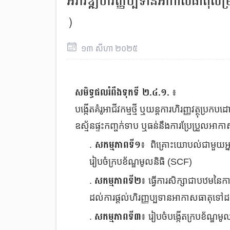
អភិវឌ្ឍហិរញ្ញប្បទានអាកាសធាតុសម្រា
)
១៣
សីហា
២០២៥
សមិទ្ធផលរំពឹងទុកទី ២.៤.១.
៖
បង្កើតគំរូអាជីវកម្មថ្មី ឬយន្តការហិរញ្ញវត្ថុប្រក
ឧស្ម័នផ្ទះកញ្ចក់ទាប ឬធន់នឹងការប្រែប្រួលអាក
សកម្មភាពទី១
.
៖ ពិគ្រោះយោបល់ជាមួយអ្នកព
រៀបចំក្របខ័ណ្ឌមូលនិធិ (SCF)
សកម្មភាពទី២
.
៖ ធ្វើការសិក្សាជាបឋមនៃកា
ដល់ការផ្តល់ហិរញ្ញប្បទានអាកាសធាតុទៅដល់
សកម្មភាពទី៣
.
៖ រៀបចំបង្កើតក្របខ័ណ្ឌម