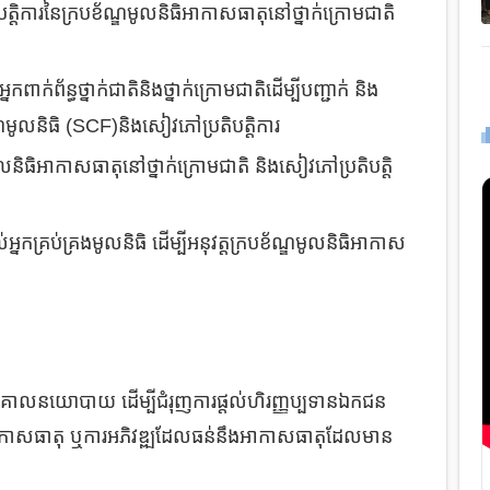
ត្តិការនៃក្របខ័ណ្ឌមូលនិធិអាកាសធាតុនៅថ្នាក់ក្រោមជាតិ
ពាក់ព័ន្ធថ្នាក់ជាតិនិងថ្នាក់ក្រោមជាតិដើម្បីបញ្ជាក់ និង
មូលនិធិ (SCF)​ និងសៀវភៅប្រតិបត្តិការ
មូលនិធិអាកាសធាតុនៅថ្នាក់ក្រោមជាតិ និងសៀវភៅប្រតិបត្តិ
្នកគ្រប់គ្រងមូលនិធិ ដើម្បីអនុវត្តក្របខ័ណ្ឌមូលនិធិអាកាស
្សា ឬគោលនយោបាយ ដើម្បីជំរុញការផ្តល់ហិរញ្ញប្បទានឯកជន
ប្រួលអាកាសធាតុ ឬការអភិវឌ្ឍដែលធន់នឹងអាកាសធាតុដែលមាន