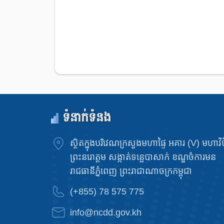
ទំនាក់ទំនង
ស្ថិតក្នុងបរិវេណក្រសួងមហាផ្ទៃ អគារ (V) មហាវិថ
ព្រះនរោត្តម សង្កាត់ទន្លេបាសាក់ ខណ្ឌចំការមន
រាជធានីភ្នំពេញ ព្រះរាជាណាចក្រកម្ពុជា
(+855) 78 575 775
info@ncdd.gov.kh