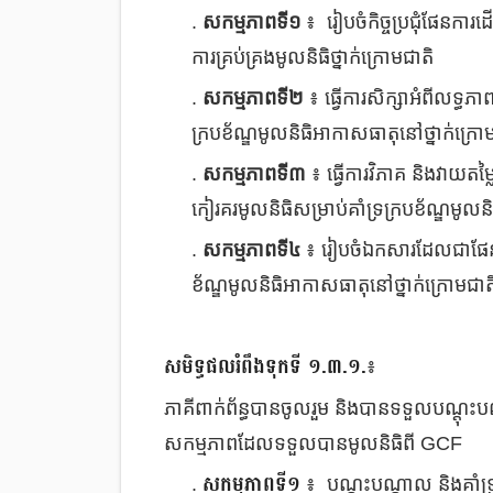
.
សកម្មភាពទី១
៖ រៀបចំកិច្ចប្រជុំផែនការដើ
ការគ្រប់គ្រងមូលនិធិថ្នាក់ក្រោមជាតិ
.
សកម្មភាពទី២
៖ ធ្វើការសិក្សាអំពីលទ្ធភ
ក្របខ័ណ្ឌមូលនិធិអាកាសធាតុនៅថ្នាក់ក្រ
.
សកម្មភាពទី៣
៖ ធ្វើការវិភាគ និងវាយតម
កៀរគរមូលនិធិសម្រាប់គាំទ្រក្របខ័ណ្ឌមូល
.
សកម្មភាពទី៤
៖ រៀបចំឯកសារដែលជាផែនទីប
ខ័ណ្ឌមូលនិធិអាកាសធាតុនៅថ្នាក់ក្រោមជា
សមិទ្ធផលរំពឹងទុកទី ១.៣.១.
៖
ភាគីពាក់ព័ន្ធបានចូលរួម និងបានទទួលបណ្តុះបណ្តា
សកម្មភាពដែលទទួលបានមូលនិធិពី GCF
សកម្មភាពទី១
.
៖ បណ្តុះបណ្តាល និងគាំទ្រដ