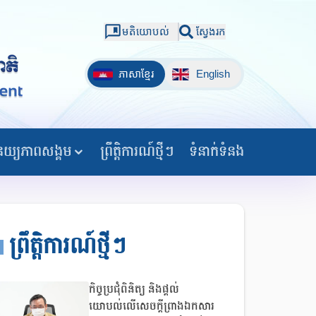
មតិយោបល់
ស្វែងរក
ភាសាខ្មែរ
English
យ្យភាពសង្គម
ព្រឹត្តិការណ៍ថ្មីៗ
ទំនាក់ទំនង
ព្រឹត្តិការណ៍ថ្មីៗ
កិច្ចប្រជុំពិនិត្យ និងផ្តល់
យោបល់លើសេចក្តីព្រាងឯកសារ