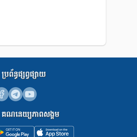
ប្រព័ន្ធផ្សព្វផ្សាយ
គណនេយ្យភាពសង្គម