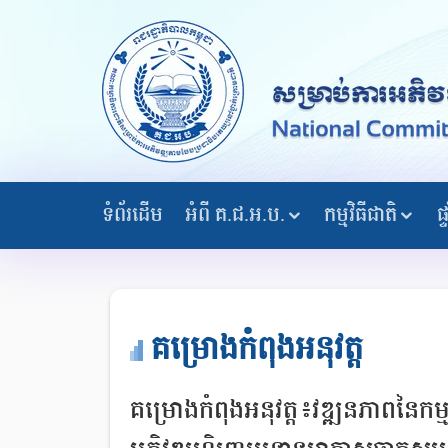
ទំព័រដើម
អំពី គ.ជ.អ.ប.
កម្មវិធីជាតិ
ផ
គម្រោងកំពុងអនុវត្ត
គម្រោងកំពុងអនុវត្ត៖វឌ្ឍនភាពនៃកម