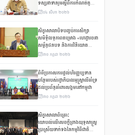
ទស្សនាទានរួមស្តីពីការកំណត់តួនាទី
និងភារកិច្ចរបស់រដ្ឋបាលថ្នាក់ក្រោម
០៤
សីហា
២០២៦
ជាតិក្នុងការផ្តល់សេវាគាំពារសង្គម
ដែលឆ្លើយតបយេនឌ័រនិងភាពធន់
សិក្ខាសាលាបិទបញ្ចប់ការសិក្សា
នឹងការប្រែប្រួលអាកាសធាតុ
សមិទ្ធិលទ្ធភាពគម្រោង «ហេដ្ឋារចនា
សម្ព័ន្ធជនបទ និងការវិនិយោគ
សម្រាប់ការអភិវឌ្ឍ Rural
៣១
កក្កដា
២០២៦
Infrastructure and Investment
for Sustainable Growth
ពិធីប្រកាសការផ្តល់ហិរញ្ញប្បទាន
(RISING)
បន្ថែមរបស់រដ្ឋាភិបាលអូស្រ្តាលីគាំទ្រ
ដល់ប្រព័ន្ធគាំពារសង្គមនៅកម្ពុជា
៣០
កក្កដា
២០២៦
សិក្ខាសាលាពិគ្រោះ
យោបល់លើសេចក្តីព្រាងយុទ្ធសាស្ត្រ
ប្រាស្រ័យទាក់ទងនៃកម្មវិធីជាតិ