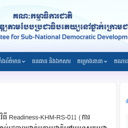
្ទាំងព័ត៌មាន
ធនធាន និងឯកសារ
គម្រោងនានា
គណនេ
្មវិធី Readiness-KHM-RS-011 (ការ