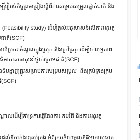
ម្បីរៀបចំកិច្ចព្រមព្រៀងស្តីពីការសម្របសម្រួលថ្នាក់ជាតិ និង
ាព (Feasibility study) ដើម្បីផ្តល់អនុសាសន៍លើការអនុវត្ត
ោមជាតិ(SCF)
្លៃលើប្រភពចំណូលក្នុងស្រុក និងក្រៅស្រុកដើម្បីរកលទ្ធភាព
និធិអាកាសធាតុនៅថ្នាក់ក្រោមជាតិ(SCF)
ង្ហាញផ្លូវសម្រាប់ការសម្របសម្រួល និងគ្រប់គ្រងក្រប
តិ(SCF)
លដើម្បីគាំទ្រការធ្វើផែនការ កម្មវិធី និងការអនុវត្ត
ល់ទីភ្នាក់ងារគ្រប់គ្រង អំពីក្របខ័ណ្ឌមូលនិធិអាកាសធាតុ