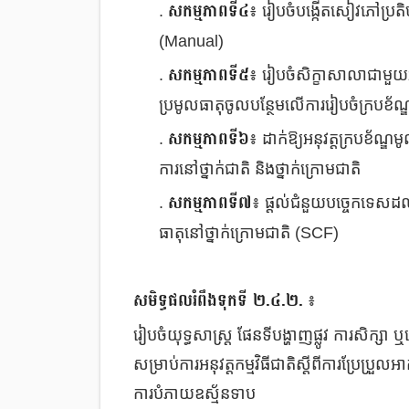
សកម្មភាពទី៤
.
៖ រៀបចំបង្កើតសៀវភៅប្រតិប
(Manual)
សកម្មភាពទី៥
.
៖ រៀបចំសិក្ខាសាលាជាមួយអ្នក
ប្រមូលធាតុចូលបន្ថែមលើការរៀបចំក្របខ័ណ្ឌ
សកម្មភាពទី៦
.
៖ ដាក់ឱ្យអនុវត្តក្របខ័ណ្ឌ
ការនៅថ្នាក់ជាតិ និងថ្នាក់ក្រោមជាតិ
សកម្មភាពទី៧
.
៖ ផ្តល់ជំនួយបច្ចេកទេសដល់អ
ធាតុនៅថ្នាក់ក្រោមជាតិ (SCF)
សមិទ្ធផលរំពឹងទុកទី ២.៤.២.
៖
រៀបចំយុទ្ធសាស្ត្រ ផែនទីបង្ហាញផ្លូវ ការសិក
សម្រាប់ការអនុវត្តកម្មវិធីជាតិស្តីពីការប្រែ
ការបំភាយឧស្ម័នទាប