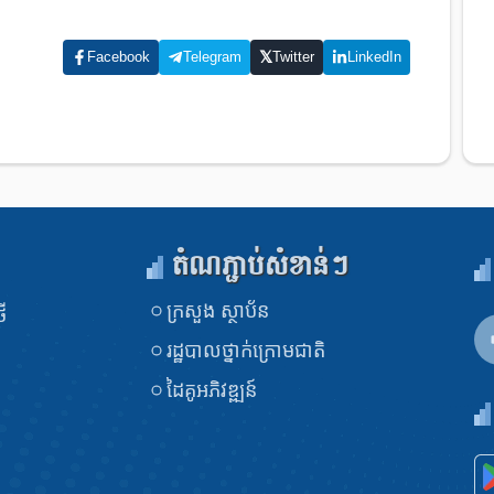
𝕏
Facebook
Telegram
Twitter
LinkedIn
តំណភ្ជាប់សំខាន់ៗ
ក្រសួង​ ស្ថាប័ន
ី
រដ្ឋបាលថ្នាក់ក្រោមជាតិ
ដៃគូអភិវឌ្ឍន៍