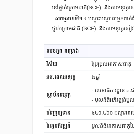
នៅថ្នាក់ក្រោមជាតិ(SCF) និងការអនុវត្តសៀ
សកម្មភាពទី២
.
៖ បណ្តុះបណ្តាលអ្នកពាក់ព
ថ្នាក់ក្រោមជាតិ (SCF) និងការអនុវត្តសៀវភ
លេខកូដ គម្រោង
វិស័យ
ប្រែប្រួលអាកាសធាតុ
រយៈពេលអនុវត្ត
២ឆ្នាំ
- លេខាធិការដ្ឋាន គ​.
ស្ថាប័នអនុវត្ត
- មូលនិធិអភិវឌ្ឍន៍
ហិរញ្ញប្បទាន
៤៤១.៤៦០ ដុល្លារអាមេ
ដៃគូអភិវឌ្ឍន៍
មូលនិធិអាកាសធាតុ