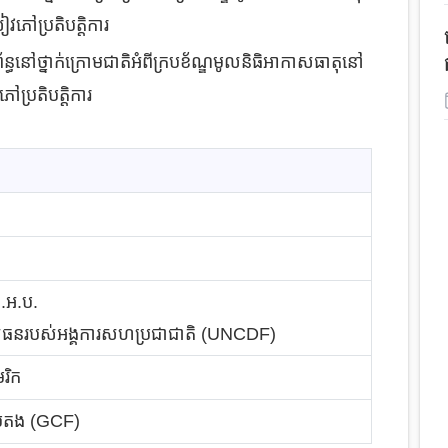
វភៅប្រតិបត្តិការ
័ន្ធនៅថ្នាក់ក្រោមជាតិអំពីក្របខ័ណ្ឌមូលនិធិអាកាសធាតុនៅ
ៅប្រតិបត្តិការ
ជ.អ.ប.
មូលធនរបស់អង្គការសហប្រជាជាតិ (UNCDF)
រិក
បៃតង (GCF)