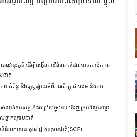
ប់រដ្ឋបាលថ្នាក់ក្រោមជាតិនៅប្រទេសកម្ពុជា
បដោយន
វានុវត្តន៍
ដើម្បីបង្កើនការវិនិយោគដែលមានការបំភាយ
ាសធាតុ
ាក់ព័ន្ធ និងផ្សព្វផ្សាយអំពីការសិក្សាជាបឋម និងការ
រកំណត់ឧបសគ្គ និងជម្រើសក្នុងការអភិវឌ្ឍក្របខ័ណ្ឌគាំទ្រ
ថ្នាក់ក្រោមជាតិ
ូលនិធិអាកាសធាតុនៅថ្នាក់ក្រោមជាតិ(SCF)