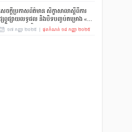
សេចក្តីប្រកាសព័ត៌មាន សិក្ខាសាលាស្តីពីការ
ផ្សព្វផ្សាយលទ្ធផល និងបិទបញ្ចប់គម្រោង «ការ
ពង្រឹងតម្លាភាព និង គណនេយ្យភាពក្នុង
១៧
កញ្ញា
២០២៥
|
ផុតកំណត់
១៨
កញ្ញា
២០២៥
អភិបាលកិច្ចមូលដ្ឋានតាមរយៈការចូលរួមរបស់
ប្រជាពលរដ្ឋ (STA Project)»