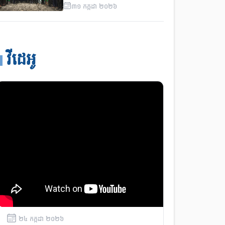
សម្រាប់ការអភិវឌ្ឍតាមបែប
៣១
កក្កដា
២០២៦
ប្រជាធិតេយ្យនៅថ្នាក់ក្រោមជាតិ
ថ្ងៃទី២
វីដេអូ
២៤
កក្កដា
២០២៦