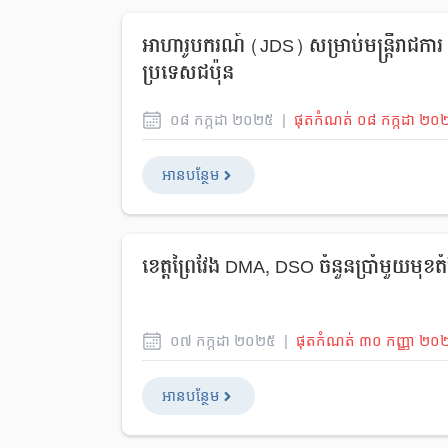
អាហារូបករណ៍ (JDS) សម្រាប់មន្រ្តីរាជការ 
ប្រទេសជប៉ុន
០៨
កក្កដា
២០២៥
|
ផុតកំណត់
០៨
កក្កដា
២០
អានបន្ថែម
ខេត្តព្រៃវែង DMA, DSO ចំនួនប្រាំមួយមុ
០៧
កក្កដា
២០២៥
|
ផុតកំណត់
៣០
កញ្ញា
២០
អានបន្ថែម