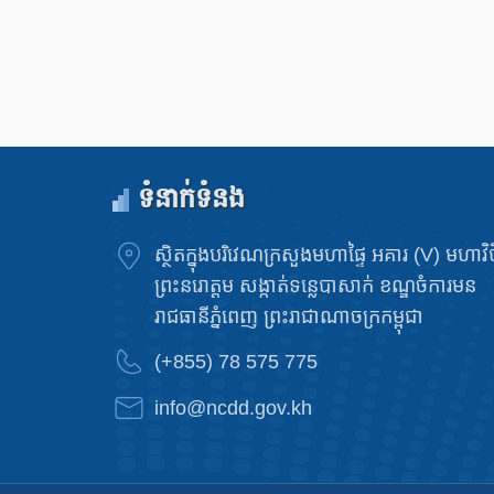
ទំនាក់ទំនង
ស្ថិតក្នុងបរិវេណក្រសួងមហាផ្ទៃ អគារ (V) មហាវិថ
ព្រះនរោត្តម សង្កាត់ទន្លេបាសាក់ ខណ្ឌចំការមន
រាជធានីភ្នំពេញ ព្រះរាជាណាចក្រកម្ពុជា
(+855) 78 575 775
info@ncdd.gov.kh