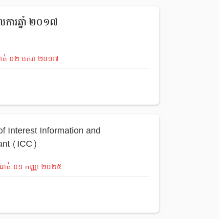
ួលការឆ្នាំ ២០១៧
ណត់
០២
មករា
២០១៧
f Interest Information and
ant (ICC)
ំណត់
០១
កញ្ញា
២០២៥