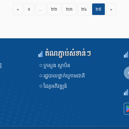
«
១
...
២២
២៣
២៤
២៥
»
តំណភ្ជាប់សំខាន់ៗ
ក្រសួង​ ស្ថាប័ន
ី
រដ្ឋបាលថ្នាក់ក្រោមជាតិ
ដៃគូអភិវឌ្ឍន៍