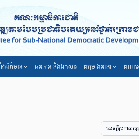
្ទាំងព័ត៌មាន
ធនធាន និងឯកសារ
គម្រោងនានា
គណនេ
សេចក្តីប្រកាសផ្ស