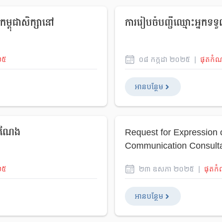
កម្ពុជាសិក្សានៅ
ការរៀបចំបញ្ជីឈ្មោះអ្នកទទ
២៥
០៨
កក្កដា
២០២៥
|
ផុតកំ
អានបន្ថែម
ខតំណែង
Request for Expression o
Communication Consult
២៥
២៣
ឧសភា
២០២៥
|
ផុតក
អានបន្ថែម