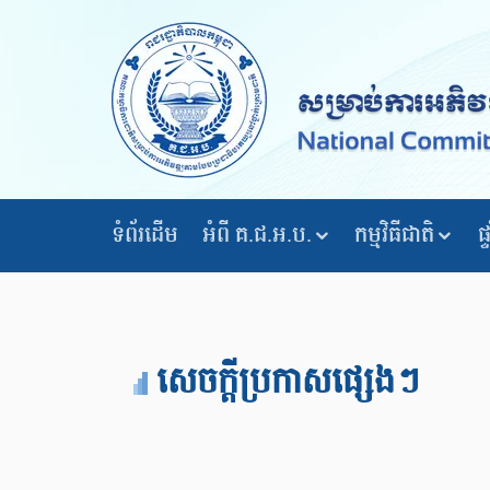
ទំព័រដើម
អំពី គ.ជ.អ.ប.
កម្មវិធីជាតិ
ផ
សេចក្តីប្រកាសផ្សេងៗ