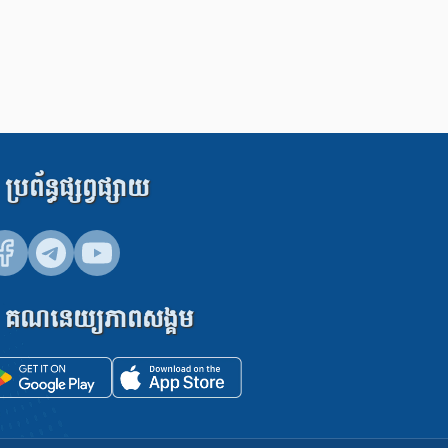
ប្រព័ន្ធផ្សព្វផ្សាយ
គណនេយ្យភាពសង្គម