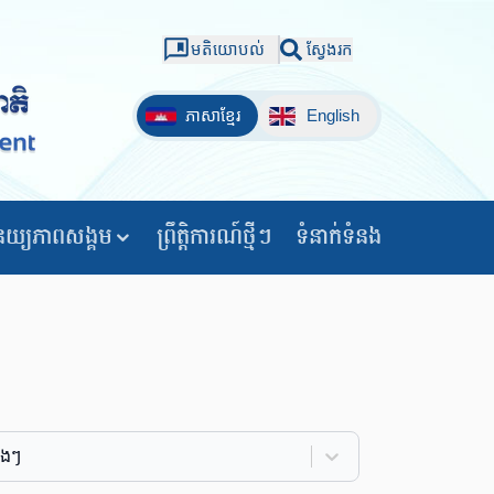
មតិយោបល់
ស្វែងរក
ភាសាខ្មែរ
English
យ្យភាពសង្គម
ព្រឹត្តិការណ៍ថ្មីៗ
ទំនាក់ទំនង
េងៗ